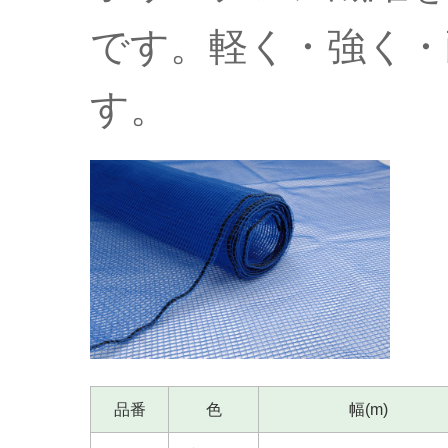
です。軽く・強く・
す。
品番
色
幅(m)