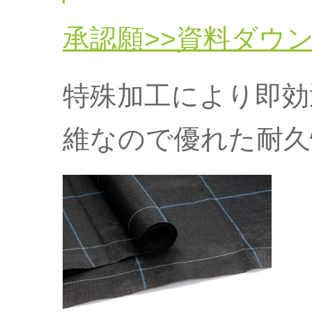
承認願>>資料ダウ
特殊加工により即効
維なので優れた耐久