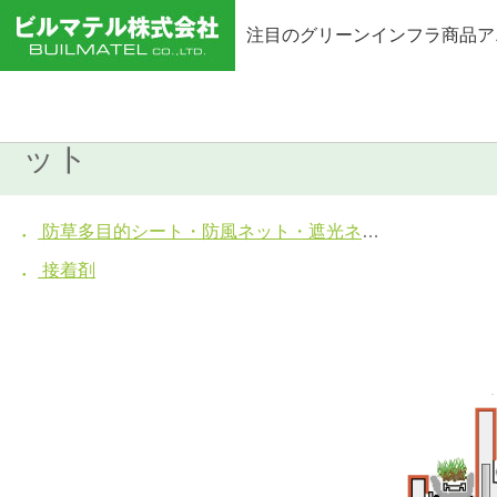
注目のグリーンインフラ商品ア
ホーム
>
商品一覧
>
その他
>
防
ット
防草多目的シート・防風ネット・遮光ネット
接着剤