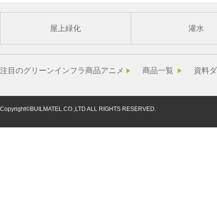
屋上緑化
灌水
注目のグリーンインフラ商品アニメ
商品一覧
資料ダ
Copyright©BUILMATEL.CO.,LTD ALL RIGHTS RESERVED.