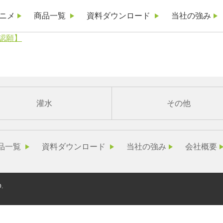
ニメ
商品一覧
資料ダウンロード
当社の強み
承認願】
灌水
その他
品一覧
資料ダウンロード
当社の強み
会社概要
.