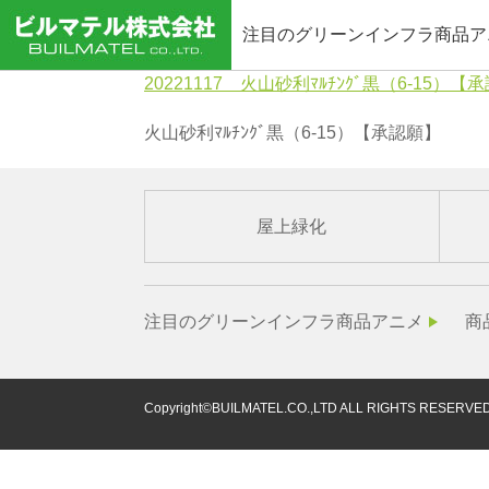
注目のグリーンインフラ商品ア
20221117 火山砂利ﾏﾙﾁﾝｸﾞ黒（6-15）【
火山砂利ﾏﾙﾁﾝｸﾞ黒（6-15）【承認願】
屋上緑化
注目のグリーンインフラ商品アニメ
商
Copyright©BUILMATEL.CO.,LTD ALL RIGHTS RESERVED